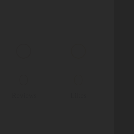
 consectetur adipisicing elit, sed do eiusmod tempor
dolore magna aliqua. Ut enim ad minim veniam, quis
co laboris nisi ut aliquip ex ea commodo consequat.
0
0
Reviews
Likes