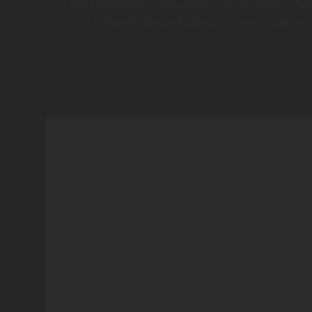
quia consequuntur magni dolores eos qui ratione volupta
numquam eius modi tempora incidunt ut labore et 
EMBED VIMEO V
Lorem ipsum dolor sit amet, consectetur adipisicing
incididunt ut labore et dolore magna aliqua. Ut e
nostrud exercitation ullamco laboris nisi ut labore e
ex ea commodo consequat