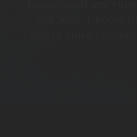
Easily insert any vide
you wish. Choose fr
size of video contain