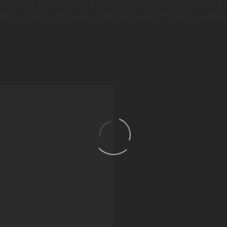
tem sequi nesciunt. Neque porro quisquam est, qui dolorem ipsum quia d
dolore magnam aliquam quaerat voluptatem. Nemo enim ipsam voluptatem
IDEOS
 elit, sed do eiusmod tempor
nim ad minim veniam, quis
t dolore magna aliqua aliquip
.