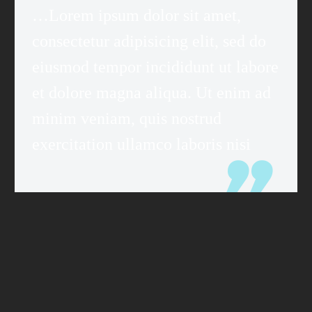
…Lorem ipsum dolor sit amet,
consectetur adipisicing elit, sed do
eiusmod tempor incididunt ut labore
et dolore magna aliqua. Ut enim ad
minim veniam, quis nostrud
exercitation ullamco laboris nisi