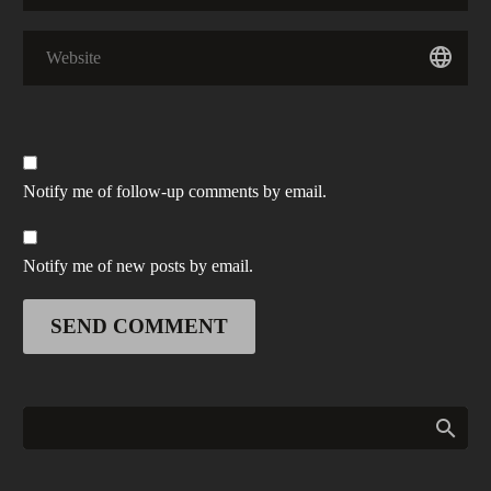
auctor a ornare odio. Sed non mauris
sagittis sem nibh id elit.
vitae erat consequat auctor eu in elit.
Duis sed odio sit amet nibh
vulputate cursus a sit amet
mauris. Morbi accumsan
ipsum velit. Nam nec tellus
a odio tincidunt auctor a
ornare odio. Sed non
Notify me of follow-up comments by email.
mauris vitae erat consequat
auctor eu in elit.
Notify me of new posts by email.
SEND COMMENT