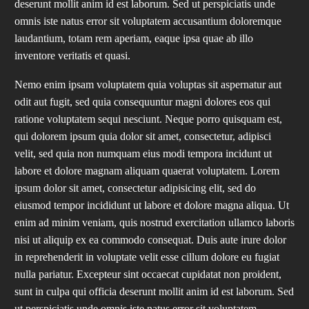
deserunt mollit anim id est laborum. Sed ut perspiciatis unde
omnis iste natus error sit voluptatem accusantium doloremque
laudantium, totam rem aperiam, eaque ipsa quae ab illo
inventore veritatis et quasi.
Nemo enim ipsam voluptatem quia voluptas sit aspernatur aut
odit aut fugit, sed quia consequuntur magni dolores eos qui
ratione voluptatem sequi nesciunt. Neque porro quisquam est,
qui dolorem ipsum quia dolor sit amet, consectetur, adipisci
velit, sed quia non numquam eius modi tempora incidunt ut
labore et dolore magnam aliquam quaerat voluptatem. Lorem
ipsum dolor sit amet, consectetur adipisicing elit, sed do
eiusmod tempor incididunt ut labore et dolore magna aliqua. Ut
enim ad minim veniam, quis nostrud exercitation ullamco laboris
nisi ut aliquip ex ea commodo consequat. Duis aute irure dolor
in reprehenderit in voluptate velit esse cillum dolore eu fugiat
nulla pariatur. Excepteur sint occaecat cupidatat non proident,
sunt in culpa qui officia deserunt mollit anim id est laborum. Sed
ut perspiciatis unde omnis iste natus error sit voluptatem